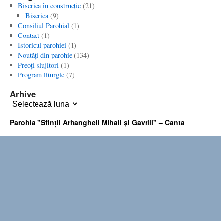
Biserica în construcţie
(21)
Biserica
(9)
Consiliul Parohial
(1)
Contact
(1)
Istoricul parohiei
(1)
Noutăţi din parohie
(134)
Preoţi slujitori
(1)
Program liturgic
(7)
Arhive
Arhive
Parohia "Sfinţii Arhangheli Mihail şi Gavriil" – Canta