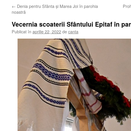
←
Denia pentru Sfânta și Marea Joi în parohia
Proh
noastră
Vecernia scoaterii Sfântului Epitaf în pa
Publicat în
aprilie 22, 2022
de
canta