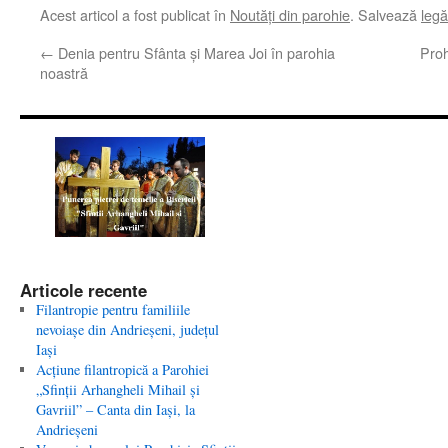
Acest articol a fost publicat în
Noutăţi din parohie
. Salvează
leg
←
Denia pentru Sfânta și Marea Joi în parohia
Proh
noastră
Articole recente
Filantropie pentru familiile
nevoiaşe din Andrieşeni, judeţul
Iaşi
Acţiune filantropică a Parohiei
„Sfinţii Arhangheli Mihail şi
Gavriil” – Canta din Iaşi, la
Andrieşeni