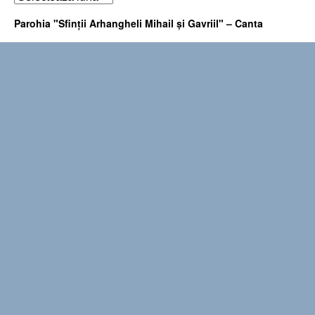
Parohia "Sfinţii Arhangheli Mihail şi Gavriil" – Canta