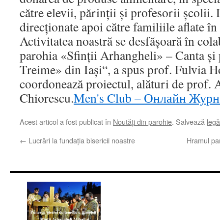
către elevii, părinţii şi profesorii şcolii
direcţionate apoi către familiile aflate î
Activitatea noastră se desfăşoară în co
parohia «Sfinţii Arhangheli» – Canta şi
Treime» din Iaşi“, a spus prof. Fulvia H
coordonează proiectul, alături de prof. 
Chiorescu.
Men's Club – Онлайн Журн
Acest articol a fost publicat în
Noutăţi din parohie
. Salvează
leg
←
Lucrări la fundaţia bisericii noastre
Hramul par