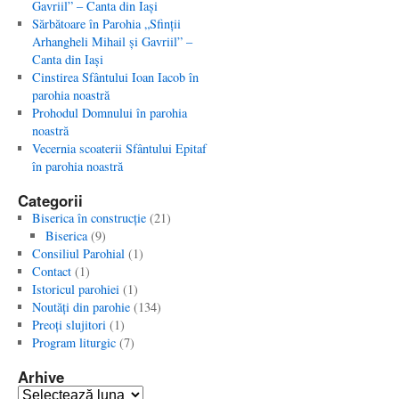
Gavriil” – Canta din Iaşi
Sărbătoare în Parohia „Sfinţii
Arhangheli Mihail şi Gavriil” –
Canta din Iaşi
Cinstirea Sfântului Ioan Iacob în
parohia noastră
Prohodul Domnului în parohia
noastră
Vecernia scoaterii Sfântului Epitaf
în parohia noastră
Categorii
Biserica în construcţie
(21)
Biserica
(9)
Consiliul Parohial
(1)
Contact
(1)
Istoricul parohiei
(1)
Noutăţi din parohie
(134)
Preoţi slujitori
(1)
Program liturgic
(7)
Arhive
Arhive