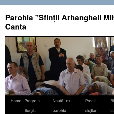
Sari
la
Parohia "Sfinţii Arhangheli Miha
conținut
Canta
Home
Program
Noutăţi din
Preoţi
Bi
liturgic
parohie
slujitori
co