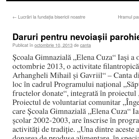
←
Lucrări la fundaţia bisericii noastre
Hramul par
Daruri pentru nevoiaşii parohi
Publicat în
octombrie 10, 2013
de
canta
Şcoala Gimnazială „Elena Cuza“ Iaşi a o
octombrie 2013, o activitate filantropică
Arhangheli Mihail şi Gavriil“ – Canta di
loc în cadrul Programului naţional „Să
fructelor donate“, integrată în proiectul
Proiectul de voluntariat comunitar „Înge
care Şcoala Gimnazială „Elena Cuza“ Iaş
şcolar 2002-2003, are înscrise în progr
activităţi de tradiţie. „Una dintre aceste a
donarea de produse alimentare, în specia