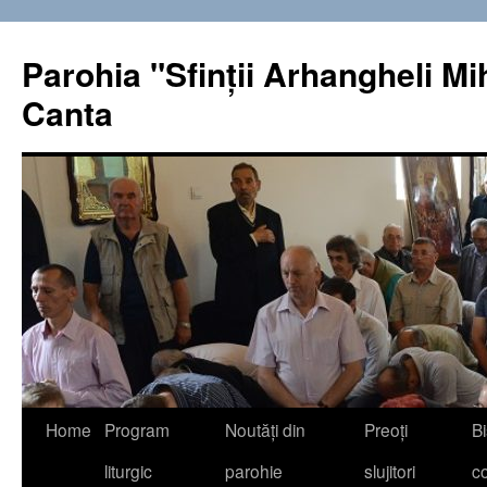
Sari
la
Parohia "Sfinţii Arhangheli Miha
conținut
Canta
Home
Program
Noutăţi din
Preoţi
Bi
liturgic
parohie
slujitori
co