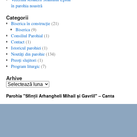
în parohia noastră
Categorii
Biserica în construcţie
(21)
Biserica
(9)
Consiliul Parohial
(1)
Contact
(1)
Istoricul parohiei
(1)
Noutăţi din parohie
(134)
Preoţi slujitori
(1)
Program liturgic
(7)
Arhive
Arhive
Parohia "Sfinţii Arhangheli Mihail şi Gavriil" – Canta