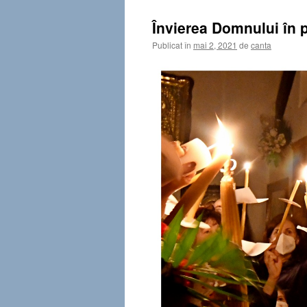
Învierea Domnului în 
Publicat în
mai 2, 2021
de
canta