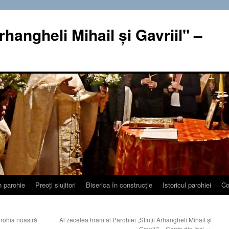
rhangheli Mihail şi Gavriil" –
n parohie
Preoţi slujitori
Biserica în construcţie
Istoricul parohiei
Co
arohia noastră
Al zecelea hram al Parohiei „Sfinţii Arhangheli Mihail şi
Gavriil” – Canta din Iaşi
→