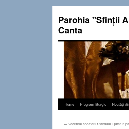
Sari
la
Parohia "Sfinţii A
conținut
Canta
Home
Program liturgic
Noutăţi di
←
Vecernia scoaterii Sfântului Epitaf în p