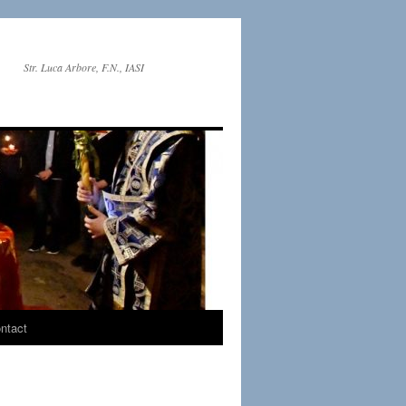
Str. Luca Arbore, F.N., IASI
ntact