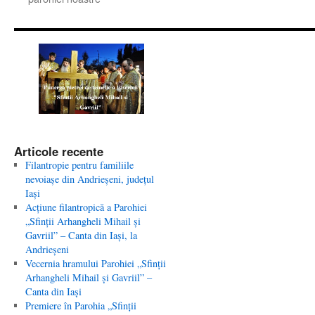
Articole recente
Filantropie pentru familiile
nevoiaşe din Andrieşeni, judeţul
Iaşi
Acţiune filantropică a Parohiei
„Sfinţii Arhangheli Mihail şi
Gavriil” – Canta din Iaşi, la
Andrieşeni
Vecernia hramului Parohiei „Sfinţii
Arhangheli Mihail şi Gavriil” –
Canta din Iaşi
Premiere în Parohia „Sfinţii