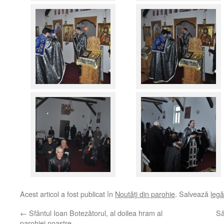
Acest articol a fost publicat în
Noutăţi din parohie
. Salvează
leg
←
Sfântul Ioan Botezătorul, al doilea hram al
Sâ
parohiei noastre