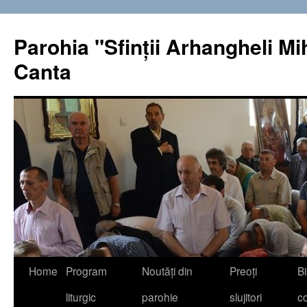
Sari
la
Parohia "Sfinţii Arhangheli Miha
conținut
Canta
Home
Program
Noutăţi din
Preoţi
Bi
liturgic
parohie
slujitori
co