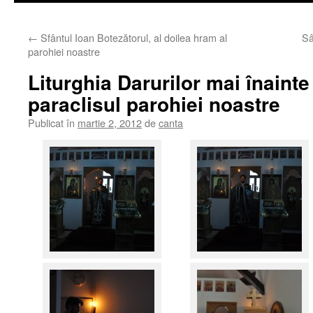
←
Sfântul Ioan Botezătorul, al doilea hram al
Sâ
parohiei noastre
Liturghia Darurilor mai înainte 
paraclisul parohiei noastre
Publicat în
martie 2, 2012
de
canta