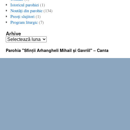
Istoricul parohiei
(1)
Noutăţi din parohie
(134)
Preoţi slujitori
(1)
Program liturgic
(7)
Arhive
Arhive
Parohia "Sfinţii Arhangheli Mihail şi Gavriil" – Canta