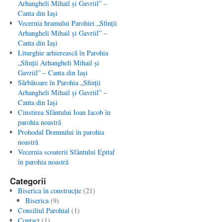
Arhangheli Mihail şi Gavriil” –
Canta din Iaşi
Vecernia hramului Parohiei „Sfinţii
Arhangheli Mihail şi Gavriil” –
Canta din Iaşi
Liturghie arhierească în Parohia
„Sfinţii Arhangheli Mihail şi
Gavriil” – Canta din Iaşi
Sărbătoare în Parohia „Sfinţii
Arhangheli Mihail şi Gavriil” –
Canta din Iaşi
Cinstirea Sfântului Ioan Iacob în
parohia noastră
Prohodul Domnului în parohia
noastră
Vecernia scoaterii Sfântului Epitaf
în parohia noastră
Categorii
Biserica în construcţie
(21)
Biserica
(9)
Consiliul Parohial
(1)
Contact
(1)