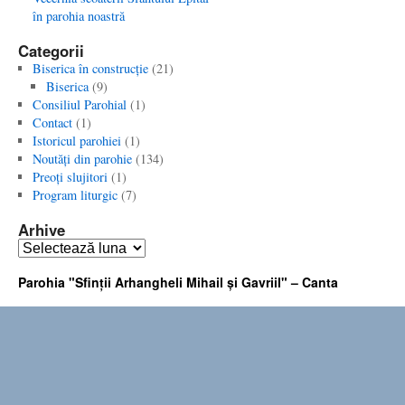
în parohia noastră
Categorii
Biserica în construcţie
(21)
Biserica
(9)
Consiliul Parohial
(1)
Contact
(1)
Istoricul parohiei
(1)
Noutăţi din parohie
(134)
Preoţi slujitori
(1)
Program liturgic
(7)
Arhive
Arhive
Parohia "Sfinţii Arhangheli Mihail şi Gavriil" – Canta