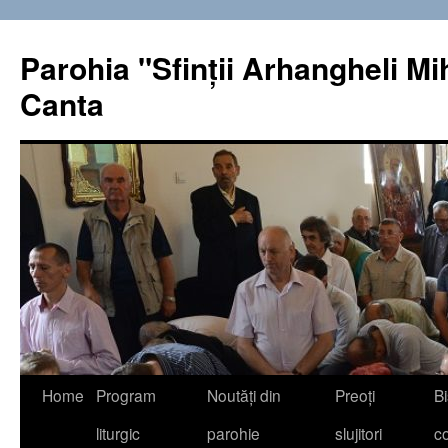
Sari
la
Parohia "Sfinţii Arhangheli Miha
conținut
Canta
Home
Program
Noutăţi din
Preoţi
Bi
liturgic
parohie
slujitori
co