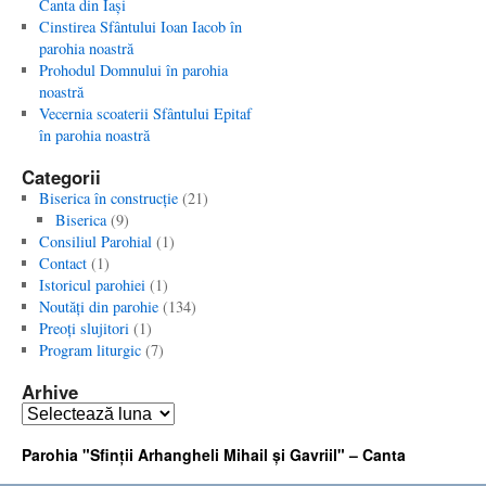
Canta din Iaşi
Cinstirea Sfântului Ioan Iacob în
parohia noastră
Prohodul Domnului în parohia
noastră
Vecernia scoaterii Sfântului Epitaf
în parohia noastră
Categorii
Biserica în construcţie
(21)
Biserica
(9)
Consiliul Parohial
(1)
Contact
(1)
Istoricul parohiei
(1)
Noutăţi din parohie
(134)
Preoţi slujitori
(1)
Program liturgic
(7)
Arhive
Arhive
Parohia "Sfinţii Arhangheli Mihail şi Gavriil" – Canta