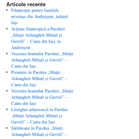
Articole recente
Filantropie pentru familiile
nevoiaşe din Andrieşeni, judeţul
Iaşi
Acţiune filantropică a Parohiei
„Sfinţii Arhangheli Mihail şi
Gavriil” – Canta din Iaşi, la
Andrieşeni
Vecernia hramului Parohiei „Sfinţii
Arhangheli Mihail şi Gavriil” –
Canta din Iaşi
Premiere în Parohia „Sfinţii
Arhangheli Mihail şi Gavriil” –
Canta din Iaşi
Vecernia hramului Parohiei „Sfinţii
Arhangheli Mihail şi Gavriil” –
Canta din Iaşi
Liturghie arhierească în Parohia
„Sfinţii Arhangheli Mihail şi
Gavriil” – Canta din Iaşi
Sărbătoare în Parohia „Sfinţii
Arhangheli Mihail şi Gavriil” –