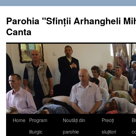
Sari
la
Parohia "Sfinţii Arhangheli Miha
conținut
Canta
Home
Program
Noutăţi din
Preoţi
Bi
liturgic
parohie
slujitori
co