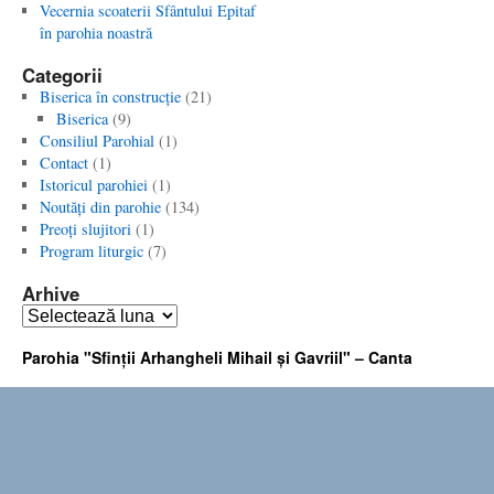
Vecernia scoaterii Sfântului Epitaf
în parohia noastră
Categorii
Biserica în construcţie
(21)
Biserica
(9)
Consiliul Parohial
(1)
Contact
(1)
Istoricul parohiei
(1)
Noutăţi din parohie
(134)
Preoţi slujitori
(1)
Program liturgic
(7)
Arhive
Arhive
Parohia "Sfinţii Arhangheli Mihail şi Gavriil" – Canta