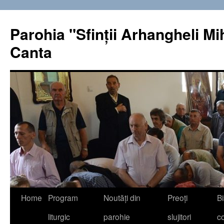
Sari
la
Parohia "Sfinţii Arhangheli Miha
conținut
Canta
Home
Program
Noutăţi din
Preoţi
Bi
liturgic
parohie
slujitori
co