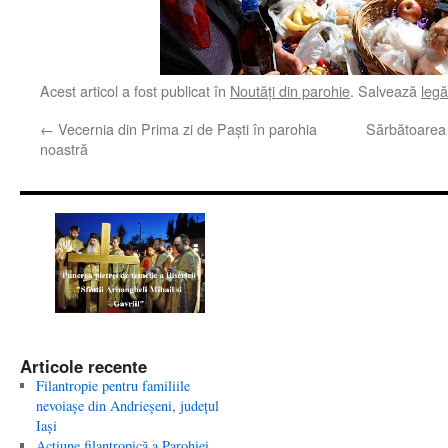
Acest articol a fost publicat în
Noutăţi din parohie
. Salvează
leg
←
Vecernia din Prima zi de Paşti în parohia
Sărbătoarea 
noastră
Articole recente
Filantropie pentru familiile
nevoiaşe din Andrieşeni, judeţul
Iaşi
Acţiune filantropică a Parohiei