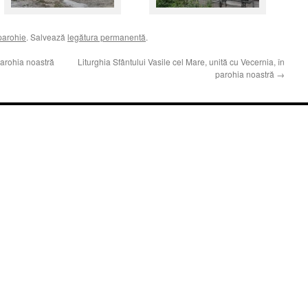
parohie
. Salvează
legătura permanentă
.
parohia noastră
Liturghia Sfântului Vasile cel Mare, unită cu Vecernia, în
parohia noastră
→