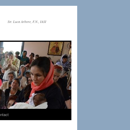
Str. Luca Arbore, F.N., IASI
ntact