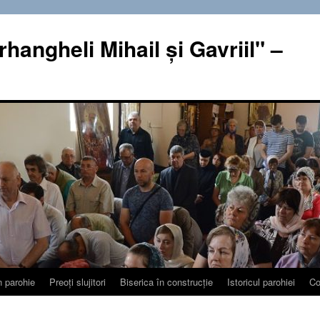
rhangheli Mihail şi Gavriil" –
n parohie
Preoţi slujitori
Biserica în construcţie
Istoricul parohiei
Co