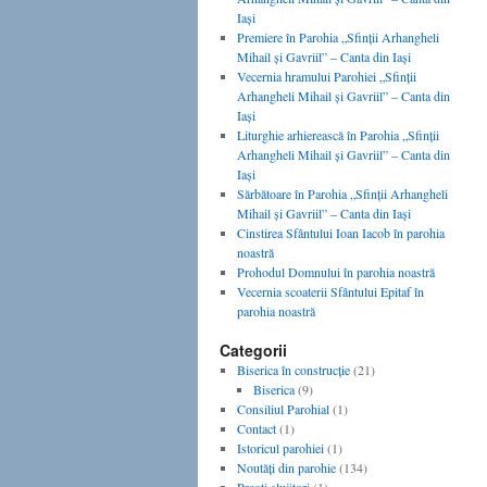
Iaşi
Premiere în Parohia „Sfinţii Arhangheli
Mihail şi Gavriil” – Canta din Iaşi
Vecernia hramului Parohiei „Sfinţii
Arhangheli Mihail şi Gavriil” – Canta din
Iaşi
Liturghie arhierească în Parohia „Sfinţii
Arhangheli Mihail şi Gavriil” – Canta din
Iaşi
Sărbătoare în Parohia „Sfinţii Arhangheli
Mihail şi Gavriil” – Canta din Iaşi
Cinstirea Sfântului Ioan Iacob în parohia
noastră
Prohodul Domnului în parohia noastră
Vecernia scoaterii Sfântului Epitaf în
parohia noastră
Categorii
Biserica în construcţie
(21)
Biserica
(9)
Consiliul Parohial
(1)
Contact
(1)
Istoricul parohiei
(1)
Noutăţi din parohie
(134)