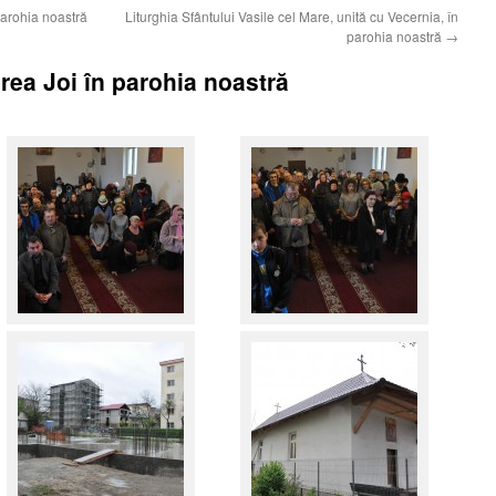
parohia noastră
Liturghia Sfântului Vasile cel Mare, unită cu Vecernia, în
parohia noastră
→
rea Joi în parohia noastră