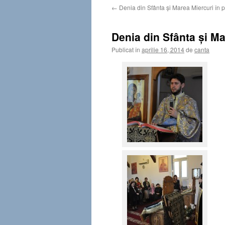
←
Denia din Sfânta şi Marea Miercuri în 
Denia din Sfânta şi Ma
Publicat în
aprilie 16, 2014
de
canta