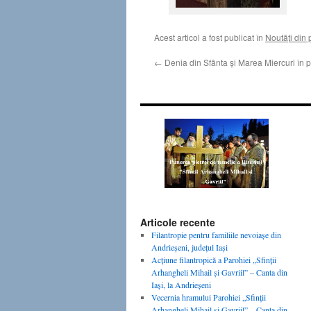
Acest articol a fost publicat în
Noutăţi din 
←
Denia din Sfânta şi Marea Miercuri în 
Articole recente
Filantropie pentru familiile nevoiaşe din
Andrieşeni, judeţul Iaşi
Acţiune filantropică a Parohiei „Sfinţii
Arhangheli Mihail şi Gavriil” – Canta din
Iaşi, la Andrieşeni
Vecernia hramului Parohiei „Sfinţii
Arhangheli Mihail şi Gavriil” – Canta din