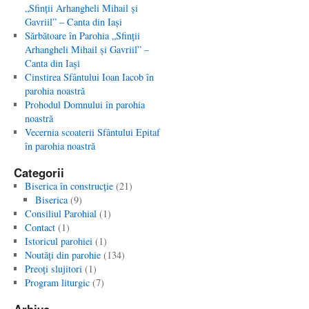
„Sfinţii Arhangheli Mihail şi
Gavriil” – Canta din Iaşi
Sărbătoare în Parohia „Sfinţii
Arhangheli Mihail şi Gavriil” –
Canta din Iaşi
Cinstirea Sfântului Ioan Iacob în
parohia noastră
Prohodul Domnului în parohia
noastră
Vecernia scoaterii Sfântului Epitaf
în parohia noastră
Categorii
Biserica în construcţie
(21)
Biserica
(9)
Consiliul Parohial
(1)
Contact
(1)
Istoricul parohiei
(1)
Noutăţi din parohie
(134)
Preoţi slujitori
(1)
Program liturgic
(7)