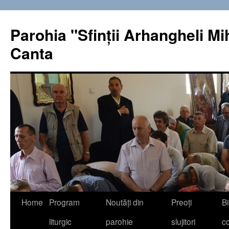
Sari
la
Parohia "Sfinţii Arhangheli Miha
conținut
Canta
Home
Program
Noutăţi din
Preoţi
Bi
liturgic
parohie
slujitori
co