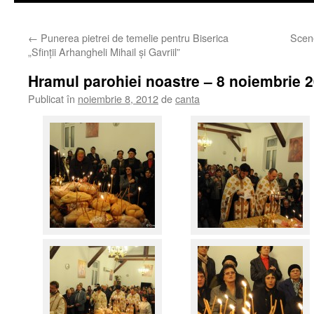
←
Punerea pietrei de temelie pentru Biserica
Scene
„Sfinţii Arhangheli Mihail şi Gavriil”
Hramul parohiei noastre – 8 noiembrie 
Publicat în
noiembrie 8, 2012
de
canta