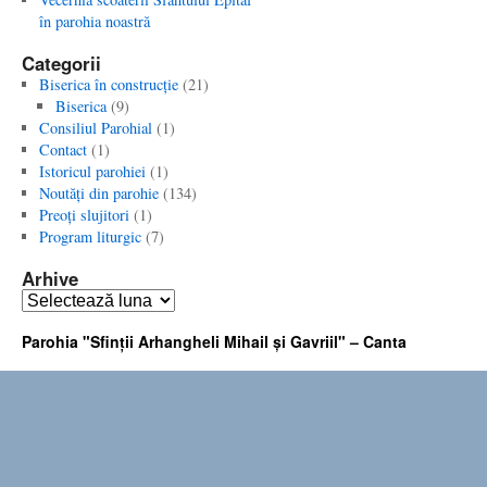
în parohia noastră
Categorii
Biserica în construcţie
(21)
Biserica
(9)
Consiliul Parohial
(1)
Contact
(1)
Istoricul parohiei
(1)
Noutăţi din parohie
(134)
Preoţi slujitori
(1)
Program liturgic
(7)
Arhive
Arhive
Parohia "Sfinţii Arhangheli Mihail şi Gavriil" – Canta