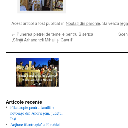
Acest articol a fost publicat în
Noutăţi din parohie
. Salvează
leg
←
Punerea pietrei de temelie pentru Biserica
Scene
„Sfinţii Arhangheli Mihail şi Gavriil”
Articole recente
Filantropie pentru familiile
nevoiaşe din Andrieşeni, judeţul
Iaşi
Acţiune filantropică a Parohiei