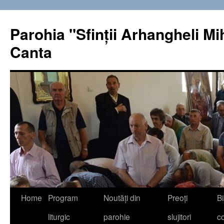
Sari
la
Parohia "Sfinţii Arhangheli Miha
conținut
Canta
Home
Program
Noutăţi din
Preoţi
Bi
liturgic
parohie
slujitori
co