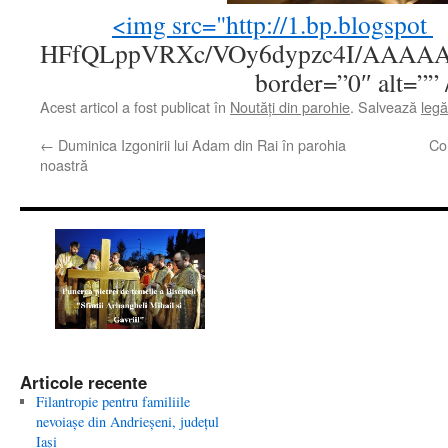
<img src="http://1.bp.blogspot
HFfQLppVRXc/VOy6dypzc4I/AAAAAA
border=”0″ alt=”” 
Acest articol a fost publicat în
Noutăţi din parohie
. Salvează
leg
←
Duminica Izgonirii lui Adam din Rai în parohia
Con
noastră
Articole recente
Filantropie pentru familiile
nevoiaşe din Andrieşeni, judeţul
Iaşi