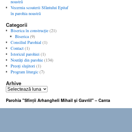
noastră
Vecernia scoaterii Sfântului Epitaf
în parohia noastră
Categorii
Biserica în construcţie
(21)
Biserica
(9)
Consiliul Parohial
(1)
Contact
(1)
Istoricul parohiei
(1)
Noutăţi din parohie
(134)
Preoţi slujitori
(1)
Program liturgic
(7)
Arhive
Arhive
Parohia "Sfinţii Arhangheli Mihail şi Gavriil" – Canta