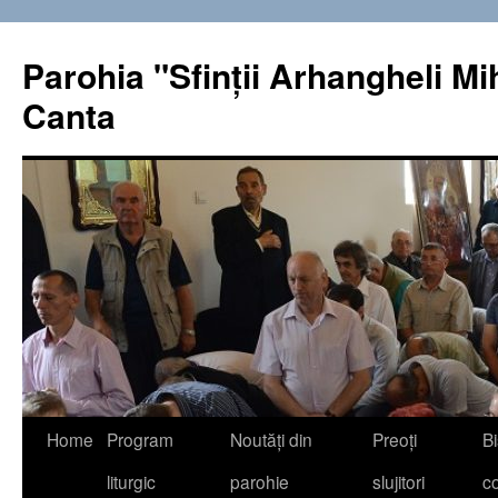
Sari
la
Parohia "Sfinţii Arhangheli Miha
conținut
Canta
Home
Program
Noutăţi din
Preoţi
Bi
liturgic
parohie
slujitori
co