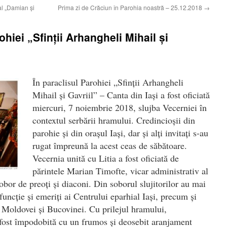
al „Damian şi
Prima zi de Crăciun în Parohia noastră – 25.12.2018
→
hiei „Sfinţii Arhangheli Mihail şi
În paraclisul Parohiei „Sfinţii Arhangheli
Mihail şi Gavriil” – Canta din Iaşi a fost oficiată
miercuri, 7 noiembrie 2018, slujba Vecerniei în
contextul serbării hramului. Credincioşii din
parohie şi din oraşul Iaşi, dar şi alţi invitaţi s-au
rugat împreună la acest ceas de săbătoare.
Vecernia unită cu Litia a fost oficiată de
părintele Marian Timofte, vicar administrativ al
sobor de preoţi şi diaconi. Din soborul slujitorilor au mai
 funcţie şi emeriţi ai Centrului eparhial Iaşi, precum şi
 Moldovei şi Bucovinei. Cu prilejul hramului,
 fost împodobită cu un frumos şi deosebit aranjament