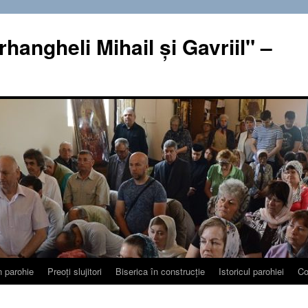
rhangheli Mihail şi Gavriil" –
n parohie
Preoţi slujitori
Biserica în construcţie
Istoricul parohiei
Co