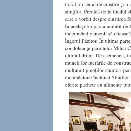
floral, în semn de cinstire şi
sfinţilor. Predica de la finalul 
care a vorbit despre cinstirea S
În acelaşi timp, s-a amintit de 
îndemnând oamenii să citească 
Îngerul Păzitor. În ultima part
condoleanţe părintelui Mihai C
ultimul drum. De asemenea, i-a f
muncii lor lucrările de constru
mulţumit preoţilor slujitori pe
închinăciune închinat Sfinţilor 
oferite pachete cu alimente tut