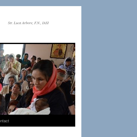
Str. Luca Arbore, F.N., IASI
ntact