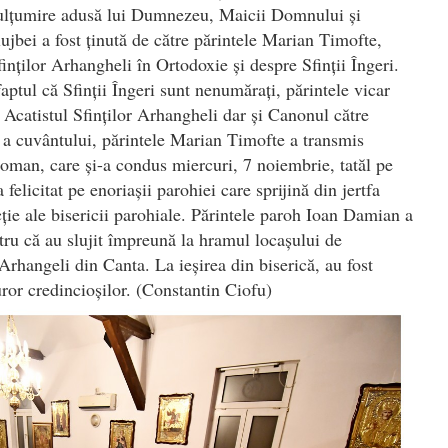
 mulţumire adusă lui Dumnezeu, Maicii Domnului şi
slujbei a fost ţinută de către părintele Marian Timofte,
finţilor Arhangheli în Ortodoxie şi despre Sfinţii Îngeri.
faptul că Sfinţii Îngeri sunt nenumăraţi, părintele vicar
Acatistul Sfinţilor Arhangheli dar şi Canonul către
e a cuvântului, părintele Marian Timofte a transmis
oman, care şi-a condus miercuri, 7 noiembrie, tatăl pe
elicitat pe enoriaşii parohiei care sprijină din jertfa
cţie ale bisericii parohiale. Părintele paroh Ioan Damian a
ntru că au slujit împreună la hramul locaşului de
Arhangeli din Canta. La ieşirea din biserică, au fost
uror credincioşilor. (Constantin Ciofu)