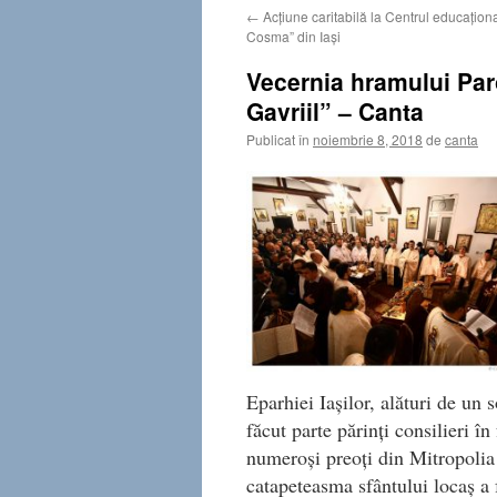
←
Acţiune caritabilă la Centrul educaţion
Cosma” din Iaşi
Vecernia hramului Paro
Gavriil” – Canta
Publicat în
noiembrie 8, 2018
de
canta
Eparhiei Iaşilor, alături de un 
făcut parte părinţi consilieri în
numeroşi preoţi din Mitropolia
catapeteasma sfântului locaş a